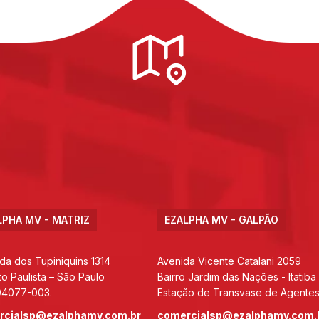
LPHA MV - MATRIZ
EZALPHA MV - GALPÃO
da dos Tupiniquins 1314
Avenida Vicente Catalani 2059
to Paulista – São Paulo
Bairro Jardim das Nações - Itatiba
04077-003.
Estação de Transvase de Agentes
rcialsp@ezalphamv.com.br
comercialsp@ezalphamv.com.