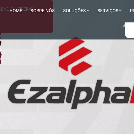
CÊNDIO
/
FIRERAY
HOME
SOBRE NÓS
SOLUÇÕES
SERVIÇOS
P