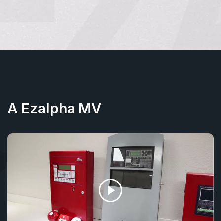
A Ezalpha MV
play_circle