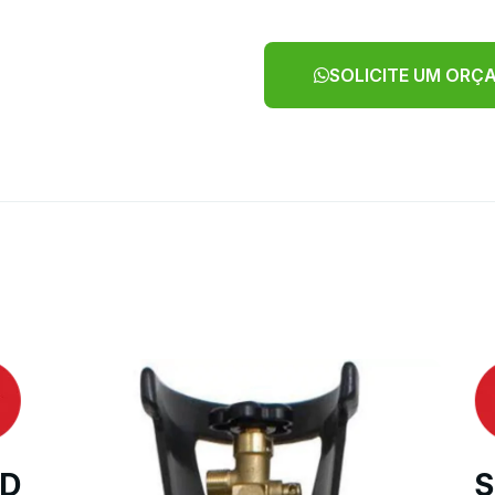
SOLICITE UM OR
D
S