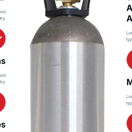
A
and
A
try.
Lo
typ
as
and
M
try.
Lo
typ
es