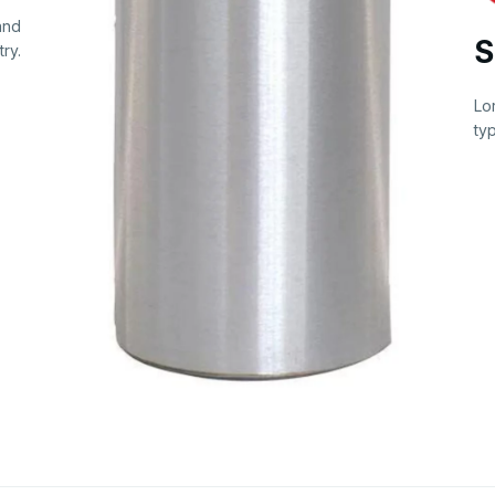
and
S
try.
Lo
typ