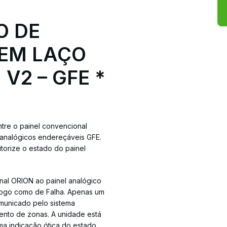
O DE
 EM LAÇO
V2 – GFE *
ntre o painel convencional
analógicos endereçáveis GFE.
torize o estado do painel
nal ORION ao painel analógico
Fogo como de Falha. Apenas um
municado pelo sistema
to de zonas. A unidade está
a indicação ótica do estado