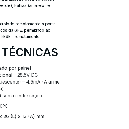
rde), Falhas (amarelo) e
trolado remotamente a partir
cos da GFE, permitindo ao
 e RESET remotamente.
 TÉCNICAS
ado por painel
ional – 28.5V DC
iescente) – 4,5mA (Alarme
a)
 sem condensação
40ºC
 x 36 (L) x 13 (A) mm