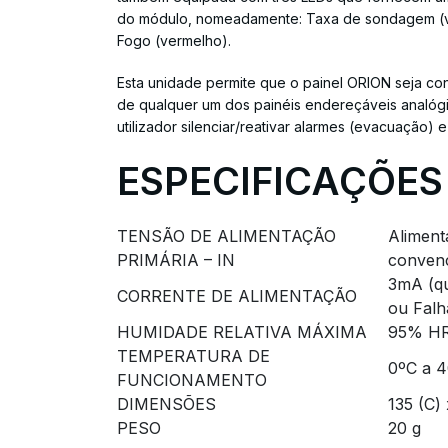
do módulo, nomeadamente: Taxa de sondagem (ve
Fogo (vermelho).
Esta unidade permite que o painel ORION seja con
de qualquer um dos painéis endereçáveis analógi
utilizador silenciar/reativar alarmes (evacuação)
ESPECIFICAÇÕES
TENSÃO DE ALIMENTAÇÃO
Aliment
PRIMÁRIA – IN
convenc
3mA (qu
CORRENTE DE ALIMENTAÇÃO
ou Falh
HUMIDADE RELATIVA MÁXIMA
95% HR
TEMPERATURA DE
0ºC a 
FUNCIONAMENTO
DIMENSÕES
135 (C)
PESO
20 g