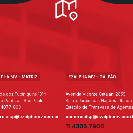
LPHA MV - MATRIZ
EZALPHA MV - GALPÃO
da dos Tupiniquins 1314
Avenida Vicente Catalani 2059
to Paulista – São Paulo
Bairro Jardim das Nações - Itatiba
04077-003.
Estação de Transvase de Agentes
rcialsp@ezalphamv.com.br
comercialsp@ezalphamv.com.
11 4305.7900