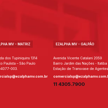
LPHA MV - MATRIZ
EZALPHA MV - GALPÃO
da dos Tupiniquins 1314
Avenida Vicente Catalani 2059
to Paulista – São Paulo
Bairro Jardim das Nações - Itatiba
04077-003.
Estação de Transvase de Agentes
rcialsp@ezalphamv.com.br
comercialsp@ezalphamv.com.
11 4305.7900