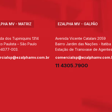
LPHA MV - MATRIZ
EZALPHA MV - GALPÃO
da dos Tupiniquins 1314
Avenida Vicente Catalani 2059
to Paulista – São Paulo
Bairro Jardim das Nações - Itatiba
04077-003.
Estação de Transvase de Agentes
rcialsp@ezalphamv.com.br
comercialsp@ezalphamv.com.
11 4305.7900