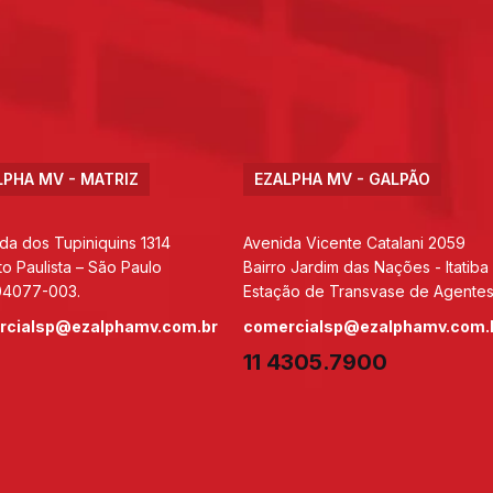
LPHA MV - MATRIZ
EZALPHA MV - GALPÃO
da dos Tupiniquins 1314
Avenida Vicente Catalani 2059
to Paulista – São Paulo
Bairro Jardim das Nações - Itatiba
04077-003.
Estação de Transvase de Agentes
rcialsp@ezalphamv.com.br
comercialsp@ezalphamv.com.
11 4305.7900