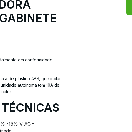
ADORA
GABINETE
totalmente em conformidade
xa de plástico ABS, que inclui
A unidade autónoma tem 10A de
calor.
 TÉCNICAS
0% -15% V AC –
izada