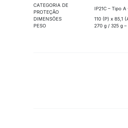
CATEGORIA DE
IP21C – Tipo A 
PROTEÇÃO
DIMENSÕES
110 (P) x 85,1 
PESO
270 g / 325 g 