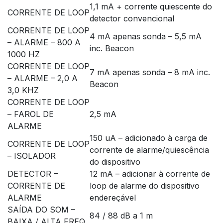
1,1 mA + corrente quiescente do
CORRENTE DE LOOP
detector convencional
CORRENTE DE LOOP
4 mA apenas sonda – 5,5 mA
– ALARME – 800 A
inc. Beacon
1000 HZ
CORRENTE DE LOOP
7 mA apenas sonda – 8 mA inc.
– ALARME – 2,0 A
Beacon
3,0 KHZ
CORRENTE DE LOOP
– FAROL DE
2,5 mA
ALARME
150 uA – adicionado à carga de
CORRENTE DE LOOP
corrente de alarme/quiescência
– ISOLADOR
do dispositivo
DETECTOR –
12 mA – adicionar à corrente de
CORRENTE DE
loop de alarme do dispositivo
ALARME
endereçável
SAÍDA DO SOM –
84 / 88 dB a 1 m
BAIXA / ALTA FREQ